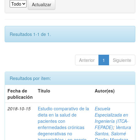
Resultados 1-1 de 1.
Anterior
1
Siguiente
Resultados por ítem:
Fecha de
Título
Autor(es)
publicación
2018-10-15
Estudio comparativo de la
Escuela
dieta en la salud de
Especializada en
pacientes con
Ingeniería (ITCA-
enfermedades crónicas
FEPADE)
;
Ventura
degenerativas no
Santos, Salomé
transmisibles : en asocio
Danilo
;
Mendoza