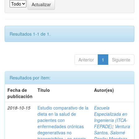
Resultados 1-1 de 1.
Anterior
1
Siguiente
Resultados por ítem:
Fecha de
Título
Autor(es)
publicación
2018-10-15
Estudio comparativo de la
Escuela
dieta en la salud de
Especializada en
pacientes con
Ingeniería (ITCA-
enfermedades crónicas
FEPADE)
;
Ventura
degenerativas no
Santos, Salomé
transmisibles : en asocio
Danilo
;
Mendoza