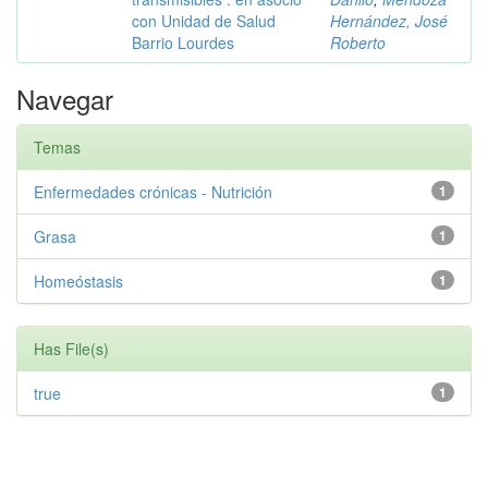
con Unidad de Salud
Hernández, José
Barrio Lourdes
Roberto
Navegar
Temas
Enfermedades crónicas - Nutrición
1
Grasa
1
Homeóstasis
1
Has File(s)
true
1