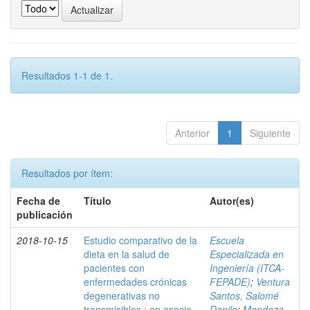
Resultados 1-1 de 1.
Anterior
1
Siguiente
Resultados por ítem:
Fecha de
Título
Autor(es)
publicación
2018-10-15
Estudio comparativo de la
Escuela
dieta en la salud de
Especializada en
pacientes con
Ingeniería (ITCA-
enfermedades crónicas
FEPADE)
;
Ventura
degenerativas no
Santos, Salomé
transmisibles : en asocio
Danilo
;
Mendoza