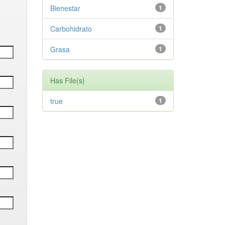
Bienestar
1
Carbohidrato
1
Grasa
1
Has File(s)
true
1