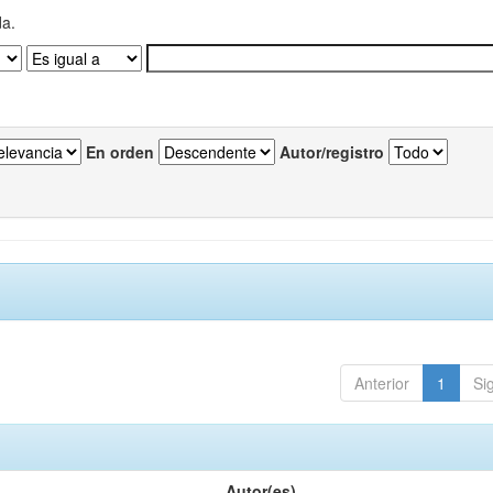
da.
En orden
Autor/registro
Anterior
1
Si
Autor(es)