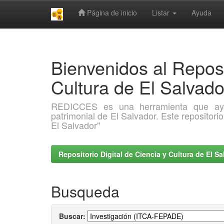
Página de inicio
Listar
Ayuda
Skip
navigation
Bienvenidos al Reposi
Cultura de El Salva
REDICCES es una herramienta que ayuda 
patrimonial de El Salvador. Este repositori
El Salvador"
Repositorio Digital de Ciencia y Cultura de El 
Busqueda
Buscar: