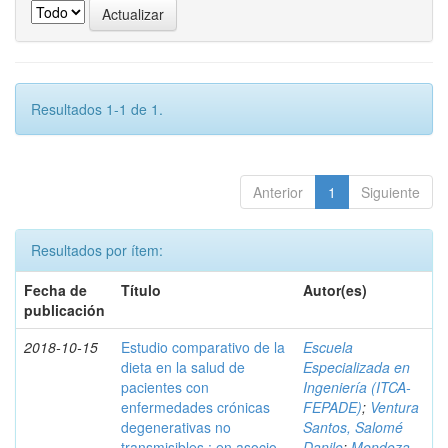
Resultados 1-1 de 1.
Anterior
1
Siguiente
Resultados por ítem:
Fecha de
Título
Autor(es)
publicación
2018-10-15
Estudio comparativo de la
Escuela
dieta en la salud de
Especializada en
pacientes con
Ingeniería (ITCA-
enfermedades crónicas
FEPADE)
;
Ventura
degenerativas no
Santos, Salomé
transmisibles : en asocio
Danilo
;
Mendoza