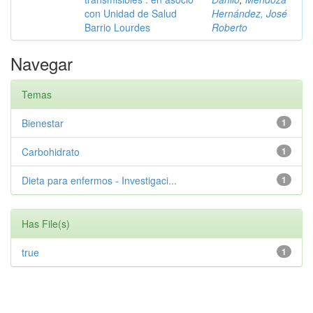
con Unidad de Salud
Hernández, José
Barrio Lourdes
Roberto
Navegar
Temas
Bienestar
1
Carbohidrato
1
Dieta para enfermos - Investigaci...
1
Has File(s)
true
1