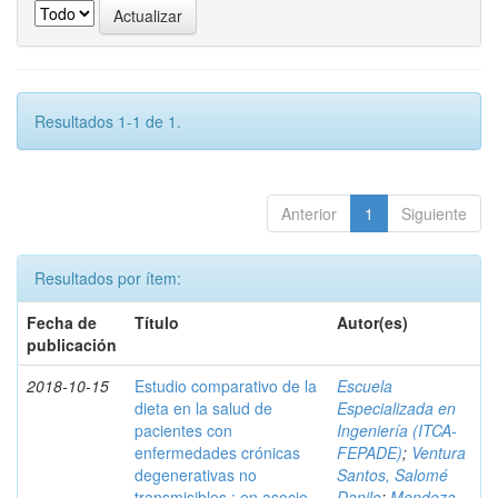
Resultados 1-1 de 1.
Anterior
1
Siguiente
Resultados por ítem:
Fecha de
Título
Autor(es)
publicación
2018-10-15
Estudio comparativo de la
Escuela
dieta en la salud de
Especializada en
pacientes con
Ingeniería (ITCA-
enfermedades crónicas
FEPADE)
;
Ventura
degenerativas no
Santos, Salomé
transmisibles : en asocio
Danilo
;
Mendoza