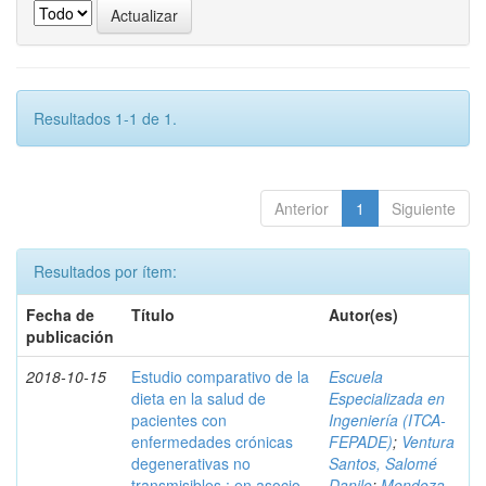
Resultados 1-1 de 1.
Anterior
1
Siguiente
Resultados por ítem:
Fecha de
Título
Autor(es)
publicación
2018-10-15
Estudio comparativo de la
Escuela
dieta en la salud de
Especializada en
pacientes con
Ingeniería (ITCA-
enfermedades crónicas
FEPADE)
;
Ventura
degenerativas no
Santos, Salomé
transmisibles : en asocio
Danilo
;
Mendoza