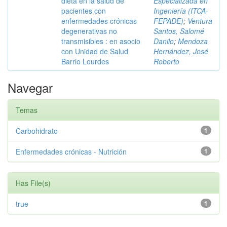
dieta en la salud de
Especializada en
pacientes con
Ingeniería (ITCA-
enfermedades crónicas
FEPADE)
;
Ventura
degenerativas no
Santos, Salomé
transmisibles : en asocio
Danilo
;
Mendoza
con Unidad de Salud
Hernández, José
Barrio Lourdes
Roberto
Navegar
Temas
Carbohidrato
1
Enfermedades crónicas - Nutrición
1
Has File(s)
true
1