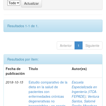
Resultados 1-1 de 1.
Anterior
1
Siguiente
Resultados por ítem:
Fecha de
Título
Autor(es)
publicación
2018-10-15
Estudio comparativo de la
Escuela
dieta en la salud de
Especializada en
pacientes con
Ingeniería (ITCA-
enfermedades crónicas
FEPADE)
;
Ventura
degenerativas no
Santos, Salomé
transmisibles : en asocio
Danilo
;
Mendoza