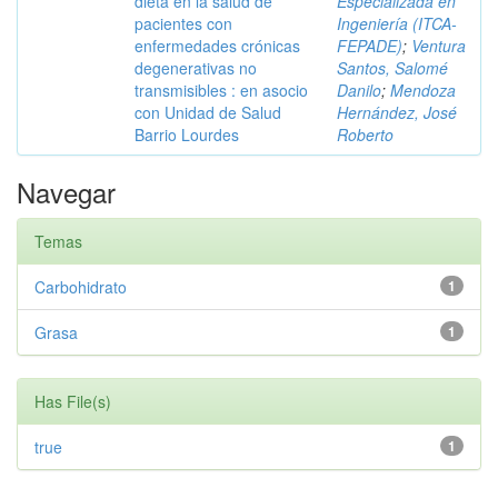
dieta en la salud de
Especializada en
pacientes con
Ingeniería (ITCA-
enfermedades crónicas
FEPADE)
;
Ventura
degenerativas no
Santos, Salomé
transmisibles : en asocio
Danilo
;
Mendoza
con Unidad de Salud
Hernández, José
Barrio Lourdes
Roberto
Navegar
Temas
Carbohidrato
1
Grasa
1
Has File(s)
true
1