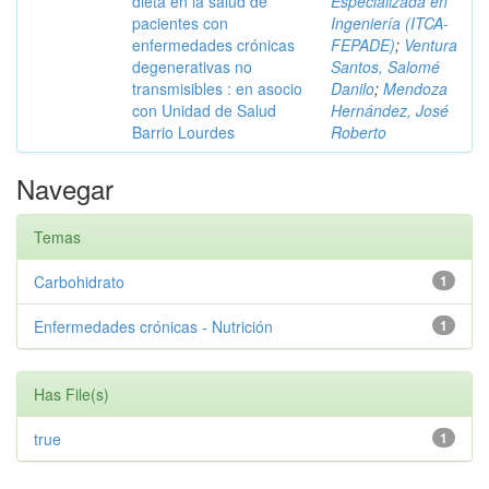
dieta en la salud de
Especializada en
pacientes con
Ingeniería (ITCA-
enfermedades crónicas
FEPADE)
;
Ventura
degenerativas no
Santos, Salomé
transmisibles : en asocio
Danilo
;
Mendoza
con Unidad de Salud
Hernández, José
Barrio Lourdes
Roberto
Navegar
Temas
Carbohidrato
1
Enfermedades crónicas - Nutrición
1
Has File(s)
true
1