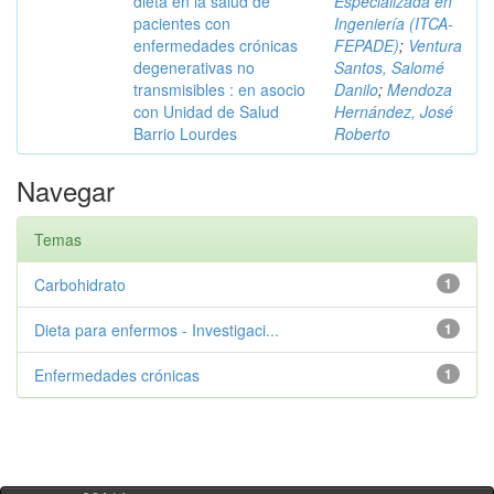
dieta en la salud de
Especializada en
pacientes con
Ingeniería (ITCA-
enfermedades crónicas
FEPADE)
;
Ventura
degenerativas no
Santos, Salomé
transmisibles : en asocio
Danilo
;
Mendoza
con Unidad de Salud
Hernández, José
Barrio Lourdes
Roberto
Navegar
Temas
Carbohidrato
1
Dieta para enfermos - Investigaci...
1
Enfermedades crónicas
1