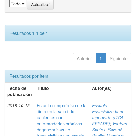
Resultados 1-1 de 1.
Anterior
1
Siguiente
Resultados por ítem:
Fecha de
Título
Autor(es)
publicación
2018-10-15
Estudio comparativo de la
Escuela
dieta en la salud de
Especializada en
pacientes con
Ingeniería (ITCA-
enfermedades crónicas
FEPADE)
;
Ventura
degenerativas no
Santos, Salomé
transmisibles : en asocio
Danilo
;
Mendoza