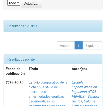
Resultados 1-1 de 1.
Anterior
1
Siguiente
Resultados por ítem:
Fecha de
Título
Autor(es)
publicación
2018-10-15
Estudio comparativo de la
Escuela
dieta en la salud de
Especializada en
pacientes con
Ingeniería (ITCA-
enfermedades crónicas
FEPADE)
;
Ventura
degenerativas no
Santos, Salomé
transmisibles : en asocio
Danilo
;
Mendoza