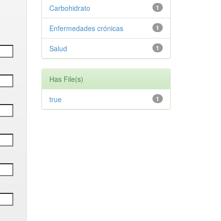
Carbohidrato
1
Enfermedades crónicas
1
Salud
1
Has File(s)
true
1