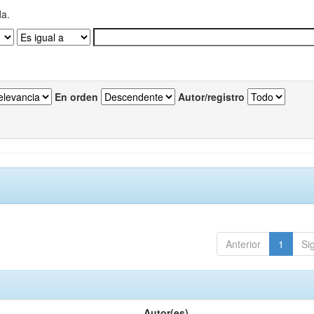
da.
En orden
Autor/registro
Anterior
1
Si
Autor(es)