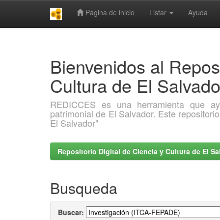
Página de inicio
Listar
Ayuda
Skip
navigation
Bienvenidos al Reposi
Cultura de El Salva
REDICCES es una herramienta que ayuda 
patrimonial de El Salvador. Este repositori
El Salvador"
Repositorio Digital de Ciencia y Cultura de El 
Busqueda
Buscar: