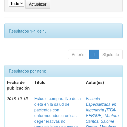
Resultados 1-1 de 1.
Anterior
1
Siguiente
Resultados por ítem:
Fecha de
Título
Autor(es)
publicación
2018-10-15
Estudio comparativo de la
Escuela
dieta en la salud de
Especializada en
pacientes con
Ingeniería (ITCA-
enfermedades crónicas
FEPADE)
;
Ventura
degenerativas no
Santos, Salomé
transmisibles : en asocio
Danilo
;
Mendoza