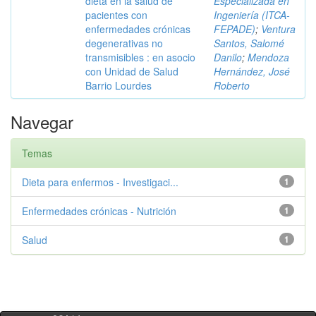
dieta en la salud de
Especializada en
pacientes con
Ingeniería (ITCA-
enfermedades crónicas
FEPADE)
;
Ventura
degenerativas no
Santos, Salomé
transmisibles : en asocio
Danilo
;
Mendoza
con Unidad de Salud
Hernández, José
Barrio Lourdes
Roberto
Navegar
Temas
Dieta para enfermos - Investigaci...
1
Enfermedades crónicas - Nutrición
1
Salud
1