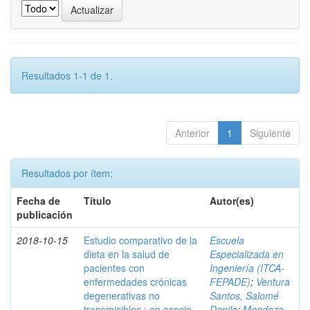
Resultados 1-1 de 1.
Anterior
1
Siguiente
Resultados por ítem:
Fecha de
Título
Autor(es)
publicación
2018-10-15
Estudio comparativo de la
Escuela
dieta en la salud de
Especializada en
pacientes con
Ingeniería (ITCA-
enfermedades crónicas
FEPADE)
;
Ventura
degenerativas no
Santos, Salomé
transmisibles : en asocio
Danilo
;
Mendoza