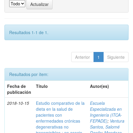
Resultados 1-1 de 1.
Anterior
1
Siguiente
Resultados por ítem:
Fecha de
Título
Autor(es)
publicación
2018-10-15
Estudio comparativo de la
Escuela
dieta en la salud de
Especializada en
pacientes con
Ingeniería (ITCA-
enfermedades crónicas
FEPADE)
;
Ventura
degenerativas no
Santos, Salomé
transmisibles : en asocio
Danilo
;
Mendoza