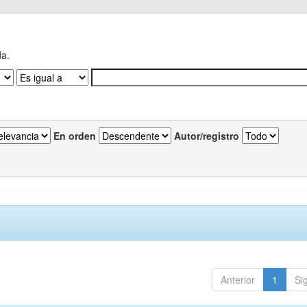
da.
En orden
Autor/registro
Anterior
1
Si