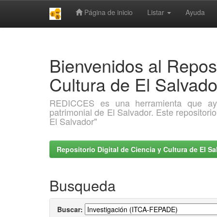
Página de inicio
Listar
Ayuda
Skip
navigation
Bienvenidos al Reposi
Cultura de El Salva
REDICCES es una herramienta que ayuda 
patrimonial de El Salvador. Este repositori
El Salvador"
Repositorio Digital de Ciencia y Cultura de El 
Busqueda
Buscar: