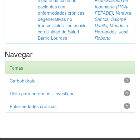
dieta en la salud de
Especializada en
pacientes con
Ingeniería (ITCA-
enfermedades crónicas
FEPADE)
;
Ventura
degenerativas no
Santos, Salomé
transmisibles : en asocio
Danilo
;
Mendoza
con Unidad de Salud
Hernández, José
Barrio Lourdes
Roberto
Navegar
Temas
Carbohidrato
1
Dieta para enfermos - Investigaci...
1
Enfermedades crónicas
1