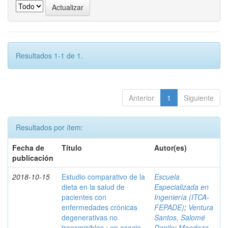
Resultados 1-1 de 1.
Anterior
1
Siguiente
Resultados por ítem:
Fecha de
Título
Autor(es)
publicación
2018-10-15
Estudio comparativo de la
Escuela
dieta en la salud de
Especializada en
pacientes con
Ingeniería (ITCA-
enfermedades crónicas
FEPADE)
;
Ventura
degenerativas no
Santos, Salomé
transmisibles : en asocio
Danilo
;
Mendoza