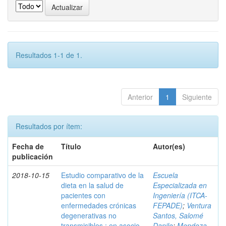
Resultados 1-1 de 1.
Anterior
1
Siguiente
Resultados por ítem:
Fecha de
Título
Autor(es)
publicación
2018-10-15
Estudio comparativo de la
Escuela
dieta en la salud de
Especializada en
pacientes con
Ingeniería (ITCA-
enfermedades crónicas
FEPADE)
;
Ventura
degenerativas no
Santos, Salomé
transmisibles : en asocio
Danilo
;
Mendoza