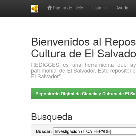
Página de inicio
Listar
Ayuda
Skip
navigation
Bienvenidos al Reposi
Cultura de El Salva
REDICCES es una herramienta que ayuda 
patrimonial de El Salvador. Este repositori
El Salvador"
Repositorio Digital de Ciencia y Cultura de El 
Busqueda
Buscar: