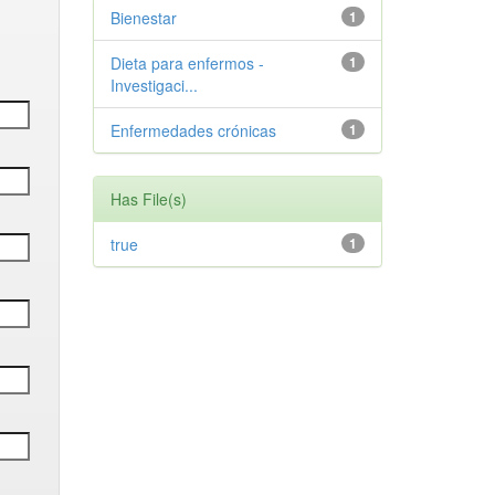
Bienestar
1
Dieta para enfermos -
1
Investigaci...
Enfermedades crónicas
1
Has File(s)
true
1