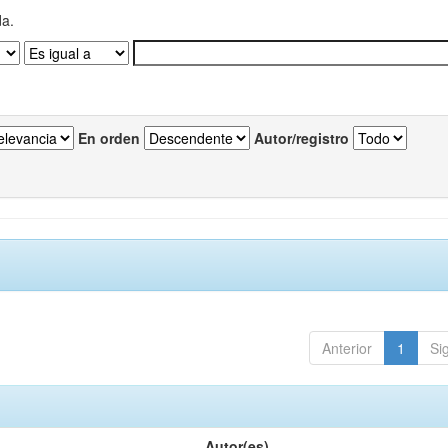
da.
En orden
Autor/registro
Anterior
1
Si
Autor(es)