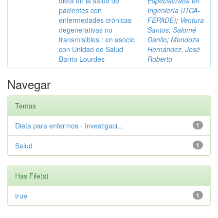
dieta en la salud de
Especializada en
pacientes con
Ingeniería (ITCA-
enfermedades crónicas
FEPADE)
;
Ventura
degenerativas no
Santos, Salomé
transmisibles : en asocio
Danilo
;
Mendoza
con Unidad de Salud
Hernández, José
Barrio Lourdes
Roberto
Navegar
Temas
Dieta para enfermos - Investigaci...
1
Salud
1
Has File(s)
true
1