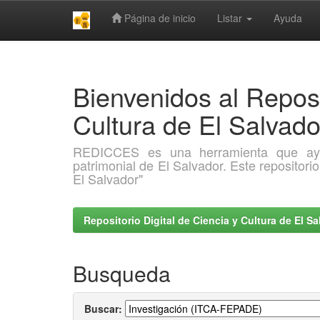
Página de inicio
Listar
Ayuda
Skip
navigation
Bienvenidos al Reposi
Cultura de El Salva
REDICCES es una herramienta que ayuda 
patrimonial de El Salvador. Este repositori
El Salvador"
Repositorio Digital de Ciencia y Cultura de El 
Busqueda
Buscar: