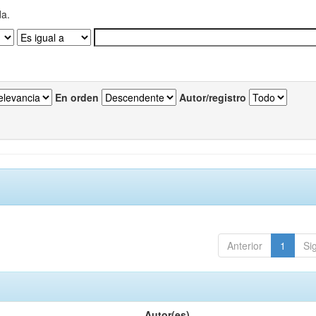
da.
En orden
Autor/registro
Anterior
1
Si
Autor(es)