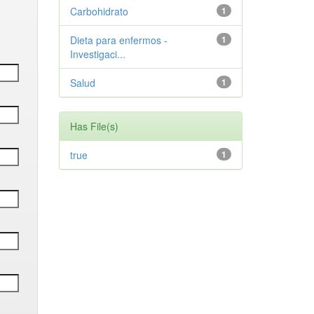
Carbohidrato
1
Dieta para enfermos -
1
Investigaci...
Salud
1
Has File(s)
true
1