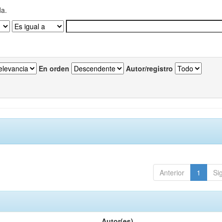
da.
En orden
Autor/registro
Anterior
1
Si
Autor(es)