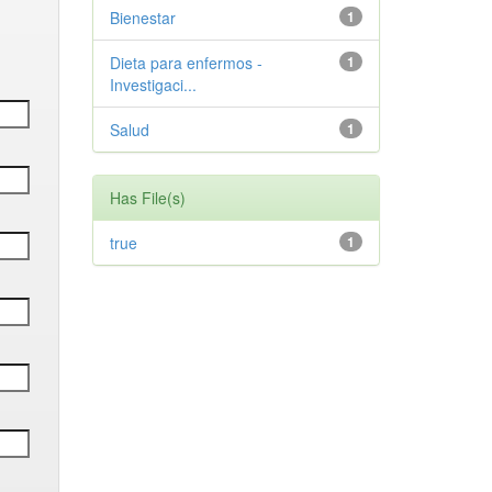
Bienestar
1
Dieta para enfermos -
1
Investigaci...
Salud
1
Has File(s)
true
1