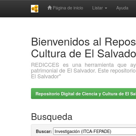
Página de inicio
Listar
Ayuda
Skip
navigation
Bienvenidos al Reposi
Cultura de El Salva
REDICCES es una herramienta que ayuda 
patrimonial de El Salvador. Este repositori
El Salvador"
Repositorio Digital de Ciencia y Cultura de El 
Busqueda
Buscar: