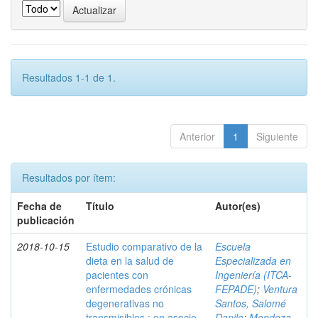
Resultados 1-1 de 1.
Anterior
1
Siguiente
Resultados por ítem:
Fecha de
Título
Autor(es)
publicación
2018-10-15
Estudio comparativo de la
Escuela
dieta en la salud de
Especializada en
pacientes con
Ingeniería (ITCA-
enfermedades crónicas
FEPADE)
;
Ventura
degenerativas no
Santos, Salomé
transmisibles : en asocio
Danilo
;
Mendoza