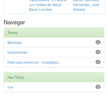
con Unidad de Salud
Hernández, José
Barrio Lourdes
Roberto
Navegar
Temas
Bienestar
1
Carbohidrato
1
Dieta para enfermos - Investigaci...
1
Has File(s)
true
1