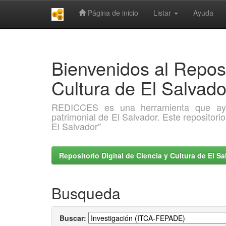
Página de inicio
Listar
Ayuda
Skip
navigation
Bienvenidos al Reposi
Cultura de El Salva
REDICCES es una herramienta que ayuda 
patrimonial de El Salvador. Este repositori
El Salvador"
Repositorio Digital de Ciencia y Cultura de El 
Busqueda
Buscar: