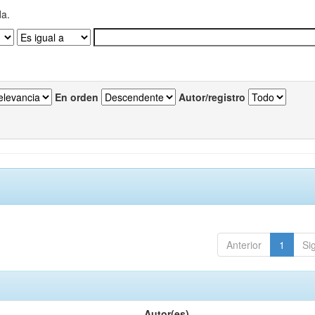
da.
En orden
Autor/registro
Anterior
1
Si
Autor(es)