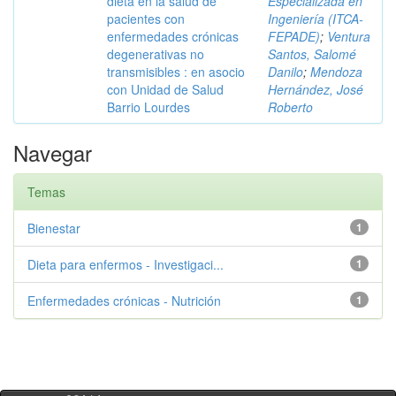
dieta en la salud de
Especializada en
pacientes con
Ingeniería (ITCA-
enfermedades crónicas
FEPADE)
;
Ventura
degenerativas no
Santos, Salomé
transmisibles : en asocio
Danilo
;
Mendoza
con Unidad de Salud
Hernández, José
Barrio Lourdes
Roberto
Navegar
Temas
Bienestar
1
Dieta para enfermos - Investigaci...
1
Enfermedades crónicas - Nutrición
1