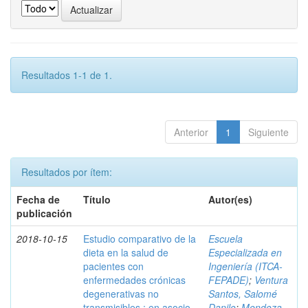
Resultados 1-1 de 1.
Anterior
1
Siguiente
Resultados por ítem:
Fecha de
Título
Autor(es)
publicación
2018-10-15
Estudio comparativo de la
Escuela
dieta en la salud de
Especializada en
pacientes con
Ingeniería (ITCA-
enfermedades crónicas
FEPADE)
;
Ventura
degenerativas no
Santos, Salomé
transmisibles : en asocio
Danilo
;
Mendoza