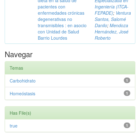
dieta en la salud de
Especializada en
pacientes con
Ingeniería (ITCA-
enfermedades crónicas
FEPADE)
;
Ventura
degenerativas no
Santos, Salomé
transmisibles : en asocio
Danilo
;
Mendoza
con Unidad de Salud
Hernández, José
Barrio Lourdes
Roberto
Navegar
Temas
Carbohidrato
1
Homeóstasis
1
Has File(s)
true
1