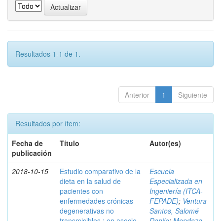
Resultados 1-1 de 1.
Anterior
1
Siguiente
Resultados por ítem:
Fecha de
Título
Autor(es)
publicación
2018-10-15
Estudio comparativo de la
Escuela
dieta en la salud de
Especializada en
pacientes con
Ingeniería (ITCA-
enfermedades crónicas
FEPADE)
;
Ventura
degenerativas no
Santos, Salomé
transmisibles : en asocio
Danilo
;
Mendoza