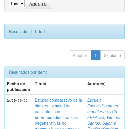
Resultados 1-1 de 1.
Anterior
1
Siguiente
Resultados por ítem:
Fecha de
Título
Autor(es)
publicación
2018-10-15
Estudio comparativo de la
Escuela
dieta en la salud de
Especializada en
pacientes con
Ingeniería (ITCA-
enfermedades crónicas
FEPADE)
;
Ventura
degenerativas no
Santos, Salomé
transmisibles : en asocio
Danilo
;
Mendoza