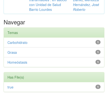
con Unidad de Salud
Hernández, José
Barrio Lourdes
Roberto
Navegar
Temas
Carbohidrato
1
Grasa
1
Homeóstasis
1
Has File(s)
true
1