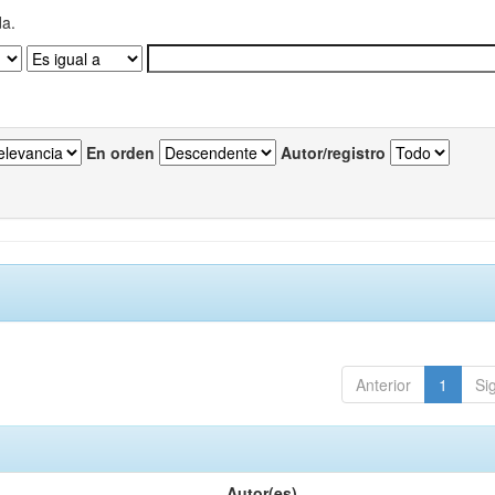
da.
En orden
Autor/registro
Anterior
1
Si
Autor(es)