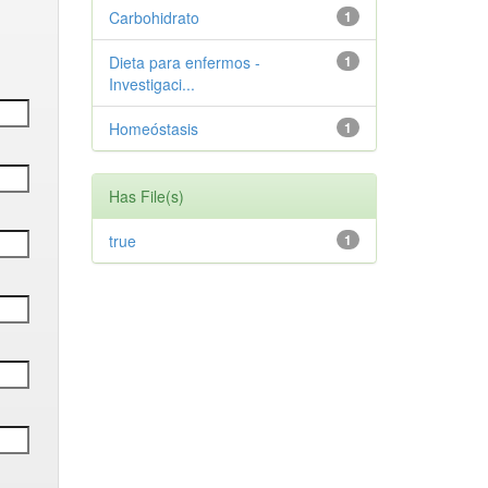
Carbohidrato
1
Dieta para enfermos -
1
Investigaci...
Homeóstasis
1
Has File(s)
true
1