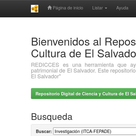
Página de inicio
Listar
Ayuda
Skip
navigation
Bienvenidos al Reposi
Cultura de El Salva
REDICCES es una herramienta que ayuda 
patrimonial de El Salvador. Este repositori
El Salvador"
Repositorio Digital de Ciencia y Cultura de El 
Busqueda
Buscar: