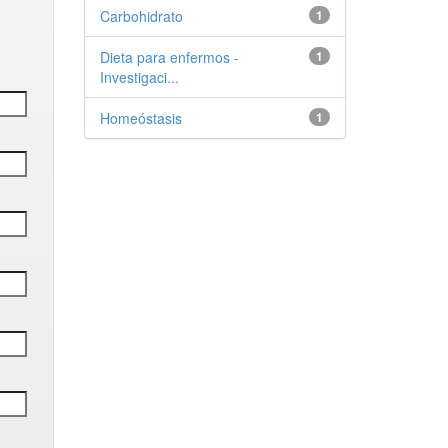
Carbohidrato
1
Dieta para enfermos -
1
Investigaci...
Homeóstasis
1