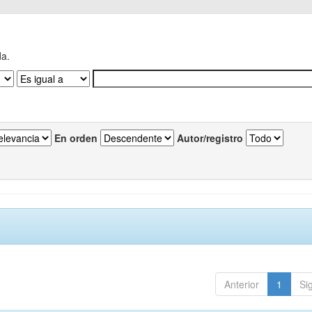
da.
En orden
Autor/registro
Anterior
1
Si