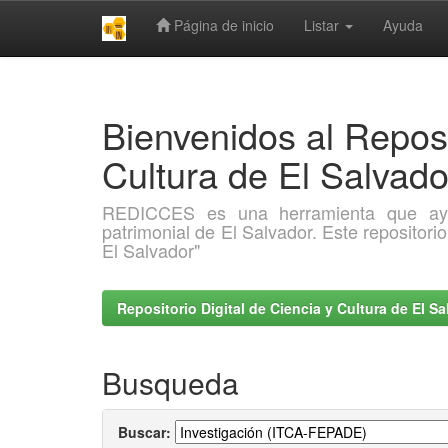
Página de inicio
Listar
Ayuda
Skip
navigation
Bienvenidos al Reposi
Cultura de El Salva
REDICCES es una herramienta que ayuda 
patrimonial de El Salvador. Este repositori
El Salvador"
Repositorio Digital de Ciencia y Cultura de El 
Busqueda
Buscar: