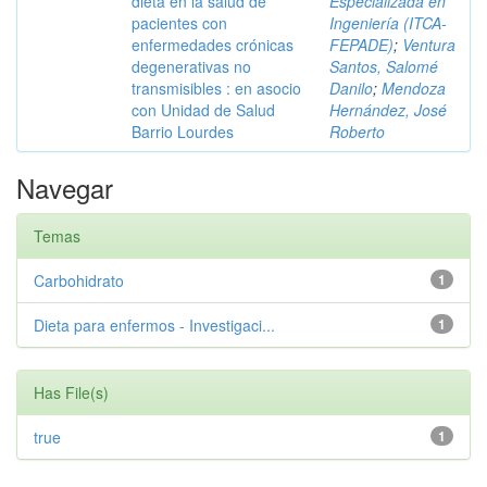
dieta en la salud de
Especializada en
pacientes con
Ingeniería (ITCA-
enfermedades crónicas
FEPADE)
;
Ventura
degenerativas no
Santos, Salomé
transmisibles : en asocio
Danilo
;
Mendoza
con Unidad de Salud
Hernández, José
Barrio Lourdes
Roberto
Navegar
Temas
Carbohidrato
1
Dieta para enfermos - Investigaci...
1
Has File(s)
true
1