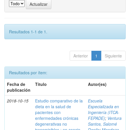
Resultados 1-1 de 1.
Anterior
1
Siguiente
Resultados por ítem:
Fecha de
Título
Autor(es)
publicación
2018-10-15
Estudio comparativo de la
Escuela
dieta en la salud de
Especializada en
pacientes con
Ingeniería (ITCA-
enfermedades crónicas
FEPADE)
;
Ventura
degenerativas no
Santos, Salomé
transmisibles : en asocio
Danilo
;
Mendoza