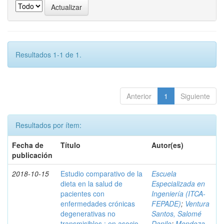
Resultados 1-1 de 1.
Anterior
1
Siguiente
Resultados por ítem:
Fecha de
Título
Autor(es)
publicación
2018-10-15
Estudio comparativo de la
Escuela
dieta en la salud de
Especializada en
pacientes con
Ingeniería (ITCA-
enfermedades crónicas
FEPADE)
;
Ventura
degenerativas no
Santos, Salomé
transmisibles : en asocio
Danilo
;
Mendoza