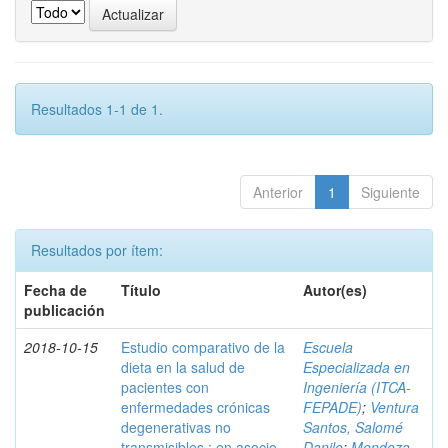
Resultados 1-1 de 1.
Anterior
1
Siguiente
Resultados por ítem:
Fecha de
Título
Autor(es)
publicación
2018-10-15
Estudio comparativo de la
Escuela
dieta en la salud de
Especializada en
pacientes con
Ingeniería (ITCA-
enfermedades crónicas
FEPADE)
;
Ventura
degenerativas no
Santos, Salomé
transmisibles : en asocio
Danilo
;
Mendoza