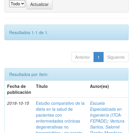
Resultados 1-1 de 1.
Anterior
1
Siguiente
Resultados por ítem:
Fecha de
Título
Autor(es)
publicación
2018-10-15
Estudio comparativo de la
Escuela
dieta en la salud de
Especializada en
pacientes con
Ingeniería (ITCA-
enfermedades crónicas
FEPADE)
;
Ventura
degenerativas no
Santos, Salomé
transmisibles : en asocio
Danilo
;
Mendoza