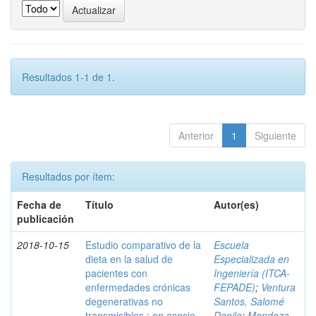
Resultados 1-1 de 1.
Anterior
1
Siguiente
Resultados por ítem:
Fecha de
Título
Autor(es)
publicación
2018-10-15
Estudio comparativo de la
Escuela
dieta en la salud de
Especializada en
pacientes con
Ingeniería (ITCA-
enfermedades crónicas
FEPADE)
;
Ventura
degenerativas no
Santos, Salomé
transmisibles : en asocio
Danilo
;
Mendoza