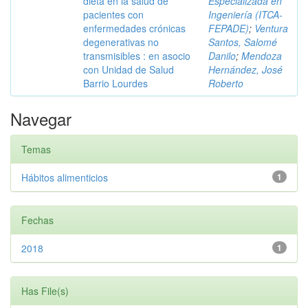
dieta en la salud de
Especializada en
pacientes con
Ingeniería (ITCA-
enfermedades crónicas
FEPADE)
;
Ventura
degenerativas no
Santos, Salomé
transmisibles : en asocio
Danilo
;
Mendoza
con Unidad de Salud
Hernández, José
Barrio Lourdes
Roberto
Navegar
Temas
Hábitos alimenticios
1
Fechas
2018
1
Has File(s)