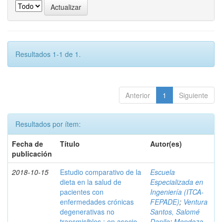
Resultados 1-1 de 1.
Anterior
1
Siguiente
Resultados por ítem:
Fecha de
Título
Autor(es)
publicación
2018-10-15
Estudio comparativo de la
Escuela
dieta en la salud de
Especializada en
pacientes con
Ingeniería (ITCA-
enfermedades crónicas
FEPADE)
;
Ventura
degenerativas no
Santos, Salomé
transmisibles : en asocio
Danilo
;
Mendoza