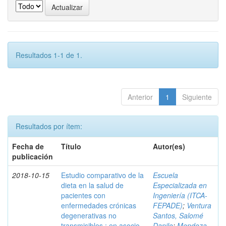
Resultados 1-1 de 1.
Anterior
1
Siguiente
Resultados por ítem:
Fecha de
Título
Autor(es)
publicación
2018-10-15
Estudio comparativo de la
Escuela
dieta en la salud de
Especializada en
pacientes con
Ingeniería (ITCA-
enfermedades crónicas
FEPADE)
;
Ventura
degenerativas no
Santos, Salomé
transmisibles : en asocio
Danilo
;
Mendoza