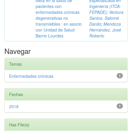
dieta en la salud de
Especializada en
pacientes con
Ingeniería (ITCA-
enfermedades crónicas
FEPADE)
;
Ventura
degenerativas no
Santos, Salomé
transmisibles : en asocio
Danilo
;
Mendoza
con Unidad de Salud
Hernández, José
Barrio Lourdes
Roberto
Navegar
Temas
Enfermedades crónicas
1
Fechas
2018
1
Has File(s)