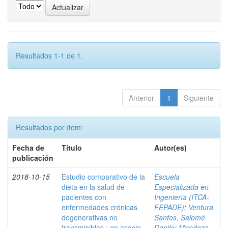
Resultados 1-1 de 1.
Anterior
1
Siguiente
Resultados por ítem:
Fecha de
Título
Autor(es)
publicación
2018-10-15
Estudio comparativo de la
Escuela
dieta en la salud de
Especializada en
pacientes con
Ingeniería (ITCA-
enfermedades crónicas
FEPADE)
;
Ventura
degenerativas no
Santos, Salomé
transmisibles : en asocio
Danilo
;
Mendoza