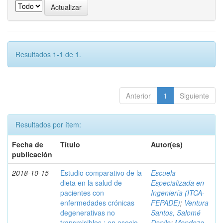
Resultados 1-1 de 1.
Anterior
1
Siguiente
Resultados por ítem:
Fecha de
Título
Autor(es)
publicación
2018-10-15
Estudio comparativo de la
Escuela
dieta en la salud de
Especializada en
pacientes con
Ingeniería (ITCA-
enfermedades crónicas
FEPADE)
;
Ventura
degenerativas no
Santos, Salomé
transmisibles : en asocio
Danilo
;
Mendoza