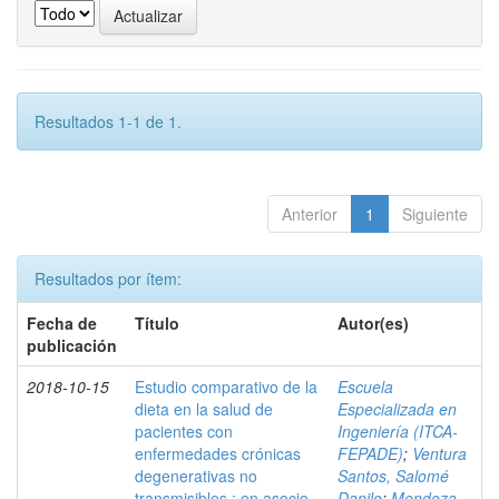
Resultados 1-1 de 1.
Anterior
1
Siguiente
Resultados por ítem:
Fecha de
Título
Autor(es)
publicación
2018-10-15
Estudio comparativo de la
Escuela
dieta en la salud de
Especializada en
pacientes con
Ingeniería (ITCA-
enfermedades crónicas
FEPADE)
;
Ventura
degenerativas no
Santos, Salomé
transmisibles : en asocio
Danilo
;
Mendoza