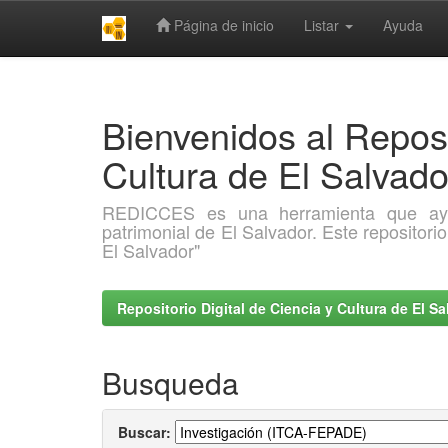
Página de inicio
Listar
Ayuda
Skip
navigation
Bienvenidos al Reposi
Cultura de El Salva
REDICCES es una herramienta que ayuda 
patrimonial de El Salvador. Este repositori
El Salvador"
Repositorio Digital de Ciencia y Cultura de El 
Busqueda
Buscar: