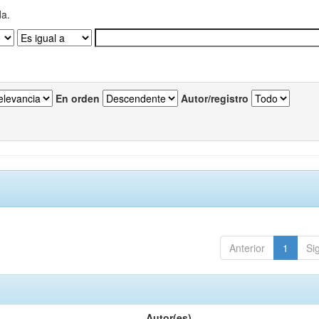
da.
En orden
Autor/registro
Anterior
1
Si
Autor(es)