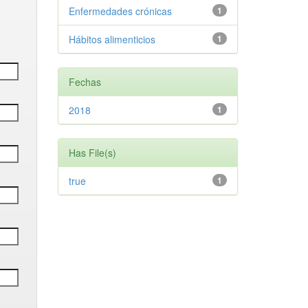
Enfermedades crónicas
1
Hábitos alimenticios
1
Fechas
2018
1
Has File(s)
true
1